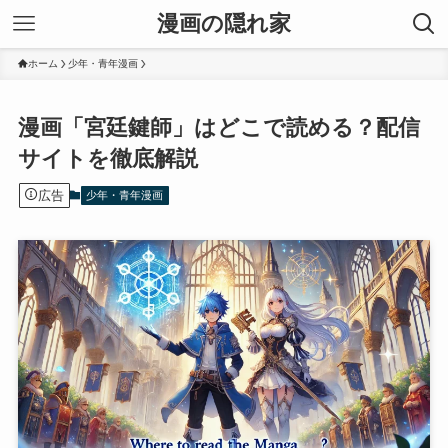
漫画の隠れ家
ホーム
少年・青年漫画
漫画「宮廷鍵師」はどこで読める？配信
サイトを徹底解説
広告
少年・青年漫画