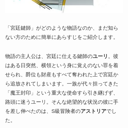
「宮廷鍵師」がどのような物語なのか、まだ知ら
ない方のために簡単にあらすじをご紹介します。
物語の主人公は、宮廷に仕える鍵師の
ユーリ
。彼
はある日突然、横領という身に覚えのない罪を着
せられ、爵位も財産もすべて奪われた上で宮廷か
ら追放されてしまいます。一族が代々担ってきた
「魔王封印」という重大な使命すら引き継げず、
路頭に迷うユーリ。そんな絶望的な状況の彼に手
を差し伸べたのは、S級冒険者の
アストリア
でし
た。