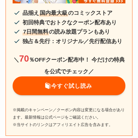
品揃え
国内最大級
のコミックストア
初回特典でおトクなクーポン配布あり
7日間無料
の読み放題プランもあり
独占＆先行：オリジナル／先行配信あり
70
＼
％OFFクーポン配布中！
今だけの特典
を公式でチェック／
今すぐ試し読み
※掲載のキャンペーン／クーポン内容は変更になる場合があり
ます。最新情報は公式ページをご確認ください。
※当サイトのリンクはアフィリエイト広告を含みます。